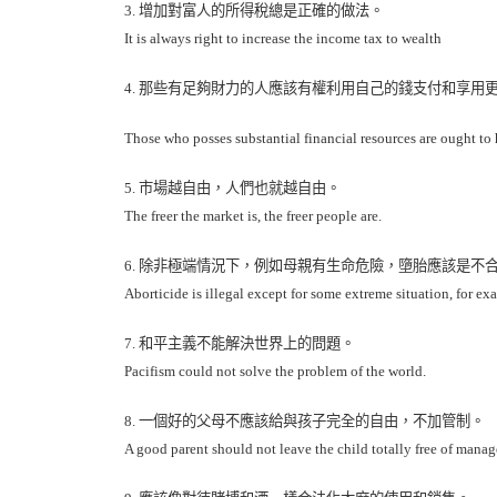
3.
增加對富人的所得稅總是正確的做法。
It is always right to increase the income tax to wealth
4.
那些有足夠財力的人應該有權利用自己的錢支付和享用
Those who posses substantial financial resources are ought to 
5.
市場越自由，人們也就越自由。
The freer the market is, the freer people are.
6.
除非極端情況下，例如母親有生命危險，墮胎應該是不
Aborticide is illegal except for some extreme situation, for e
7.
和平主義不能解決世界上的問題。
Pacifism could not solve the problem of the world.
8.
一個好的父母不應該給與孩子完全的自由，不加管制。
A good parent should not leave the child totally free of mana