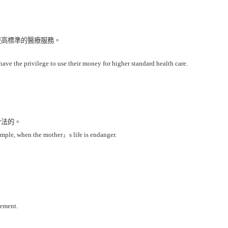
更高標準的醫療服務。
have the privilege to use their money for higher standard health care.
合法的。
xample, when the mother』s life is endanger.
gement.