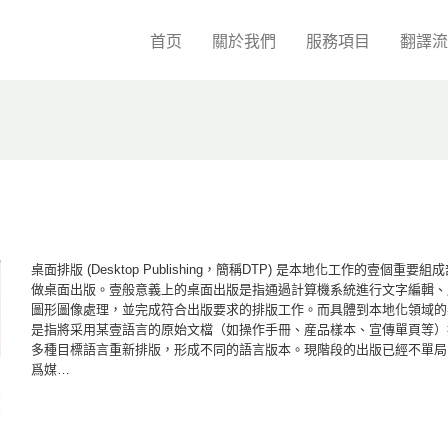
首页
關於我們
服務項目
翻譯流
桌面排版 (Desktop Publishing，簡稱DTP) 是本地化工作的壹個重要
做桌面出版。壹般意義上的桌面出版是指通過計算機系統進行文字編輯、
圖形圖像處理，並完成符合出版要求的排版工作。而具體到本地化領域的
是指將采用某壹語言的原始文檔（如操作手冊、産品樣本、宣傳單頁等）
多種目標語言重新排版，形成不同的語言版本。現階段的出版已經不單局
爲媒…