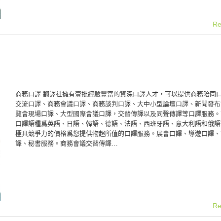
Re
商務口譯 翻譯社擁有壹批經驗豐富的資深口譯人才，可以提供商務陪同
交流口譯、商務會議口譯、商務談判口譯、大中小型論壇口譯、新聞發布
覽會現場口譯、大型國際會議口譯，交替傳譯以及同聲傳譯等口譯服務。
口譯語種爲英語、日語、韓語、德語、法語、西班牙語、意大利語和俄語
極具競爭力的價格爲您提供物超所值的口譯服務。展會口譯、導遊口譯、
譯、秘書服務。商務會議交替傳譯…
Re