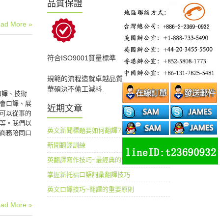
品質保證
ad More »
符合ISO9001質量標準
規範的流程造就卓越品質
華碩決不偷工減料.
口譯、技術
會口譯、展
近期文章
可以從事的
等。我們以
英文新聞標題要如何翻譯?
商務陪同口
新聞翻譯訓練
英翻譯寫作技巧~最經典的替換詞
掌握新托福口語詞彙翻譯技巧
英文口譯技巧~翻譯的重要原則
ad More »