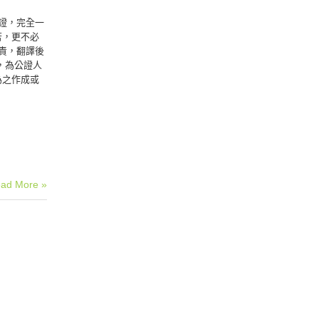
證，完全一
苦，更不必
責，翻譯後
，為公證人
為之作成或
ad More »