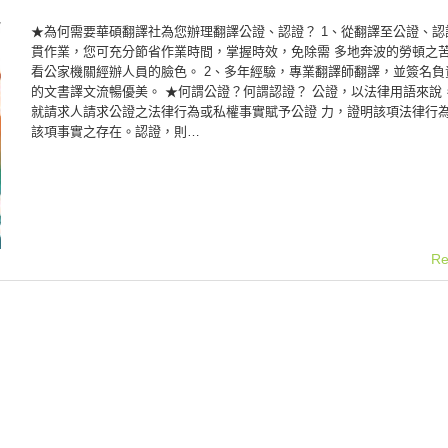
★為何需要華碩翻譯社為您辦理翻譯公證、認證？ 1、從翻譯至公證、認
貫作業，您可充分節省作業時間，掌握時效，免除需 多地奔波的勞頓之
看公家機關經辦人員的臉色。 2、多年經驗，專業翻譯師翻譯，並簽名負
的文書譯文流暢優美。 ★何謂公證？何謂認證？ 公證，以法律用語來說
就請求人請求公證之法律行為或私權事實賦予公證 力，證明該項法律行
該項事實之存在。認證，則…
Re