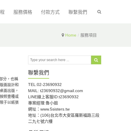
程
服務價格
付款方式
聯繫我們
Home
服務項目
聯繫我們
組成部分，也稱
TEL:02-23690932
版面設計和
桌面出版，
MAIL: t23690932@gmail.com
按照壹種或
LINE線上客服ID:t23690932
限于以紙張
專案經理:魯小姐
網址：www.5sisters.tw
地址：(106)台北市大安區羅斯福路三段
二九七號六樓