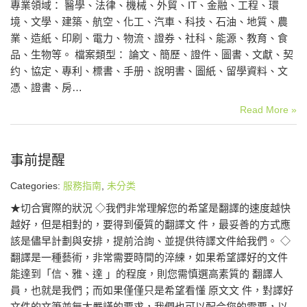
專業領域： 醫學、法律、機械、外貿、IT、金融、工程、環
境、文學、建築、航空、化工、汽車、科技、石油、地質、農
業、造紙、印刷、電力、物流、證券、社科、能源、教育、食
品、生物等。 檔案類型： 論文、簡歷、證件、圖書、文獻、契
约、協定、專利、標書、手册、說明書、圖紙、留學資料、文
憑、證書、房…
Read More »
事前提醒
Categories:
服務指南
,
未分类
★切合實際的狀況 ◇我們非常理解您的希望是翻譯的速度越快
越好，但是相對的，要得到優質的翻譯文 件，最妥善的方式應
該是儘早計劃與安排，提前洽詢、並提供待譯文件給我們。 ◇
翻譯是一種藝術，非常需要時間的淬練，如果希望譯好的文件
能達到「信、雅、達 」的程度，則您需慎選高素質的 翻譯人
員，也就是我們；而如果僅僅只是希望看懂 原文文 件，對譯好
文件的文筆並無太嚴謹的要求，我們也可以配合您的需要，以